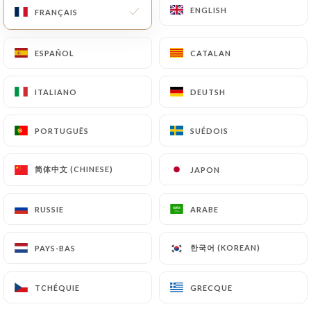
ENGLISH
ENGLISH
FRANÇAIS
FRANÇAIS
ESPAÑOL
ESPAÑOL
CATALAN
CATALAN
ITALIANO
ITALIANO
DEUTSH
DEUTSH
Naoko Biot
PORTUGUÊS
PORTUGUÊS
SUÉDOIS
SUÉDOIS
39 AVIS
简体中文 (CHINESE)
简体中文 (CHINESE)
JAPON
JAPON
CUISINE TRADITIONNELLE JAPONAISE
11 Rue Biot
RUSSIE
RUSSIE
ARABE
ARABE
75017 Paris France
한국어 (KOREAN)
한국어 (KOREAN)
PAYS-BAS
PAYS-BAS
TCHÉQUIE
TCHÉQUIE
GRECQUE
GRECQUE
Qui sommes nous?