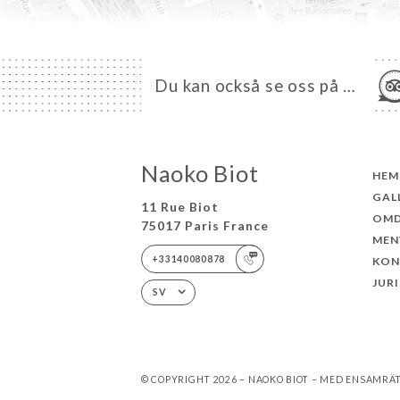
Du kan också se oss på …
Naoko Biot
HEM
GAL
11 Rue Biot
OM
75017 Paris France
MEN
+33140080878
KON
JUR
SV
© COPYRIGHT 2026 – NAOKO BIOT – MED ENSAMRÄ