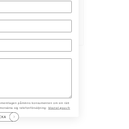
nsumentlagen påminns konsumenten om sin rätt
bloctel.gouv.fr
t motsätta sig telefonförsäljning:
ICKA