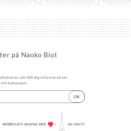
eter på Naoko Biot
 nyhetsbrev och håll dig informerad om
och kampanjer.
OK
WEBBPLATS SKAPAD MED
I
AV
UNIITI