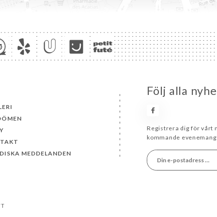
Följ alla nyh
LERI
DÖMEN
Registrera dig för vårt
Y
kommande evenemang 
TAKT
IDISKA MEDDELANDEN
TT